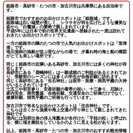
姫路市・高砂市・たつの市・加古川市は兵庫県にある自治体で
す。
姫路市でおすすめのお出かけスポットは「姫路城」です。
姫路城は白い城壁が美しく、シラサギが羽を広げたような優美な
姿から「白鷺城」の愛称で親しまれています。
平成5年には日本で初の世界文化遺産へ登録された一度は訪れて
おきたいお出かけスポットです。
一方の姫路市の隣のたつの市で人気のお出かけスポットは「室津
港」です。
地元漁師の漁船が並ぶ昔ながらの港で、夕暮れ時の海と船の構図
がとても美しい場所です。
同じく姫路市の近隣いある高砂市、加古川市には多くの神社が存
在します。
高砂市にある「鹿嶋神社」は一願成就のご利益があるとされてお
り、受験前のシーズンには多くの学生が合格祈願に訪れます。
同じく高砂市にある「生石神社」は医学・医療・病気平癒の大神
がいるとされています。
七五三や初宮参り、安産祈願の着帯の祝い、十三参り、厄除け、
家内安全、商売繁盛、合格祈願、交通安全のご祈祷だけでなく、
健康祈願、病気平癒のご祈祷も行っています。
加古川市で有名なお出かけスポットは「住吉神社」です。
こちらは古くから漁業や海上交通の守り神として親しまれてきた
神社です。
境内には別府出身の俳人滝瓢水が名付けた「手枕の松」と呼ばれ
る、横に傾き腕枕をしているかのように見える松があります。
以上、
姫路市・高砂市・たつの市・加古川市
のおすすめ観光情報