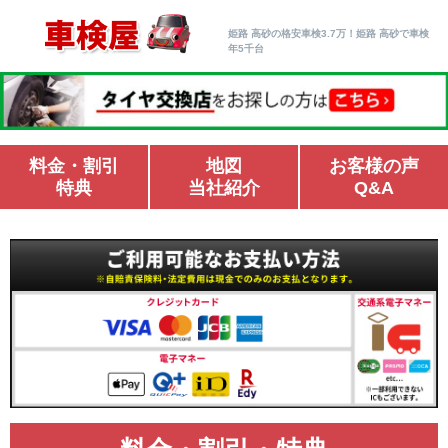
姫路 高砂の格安車検3.7万！姫路 高砂で車検
年5千台
料金・割引
地図
お客様の声
特典
当社紹介
Q&A