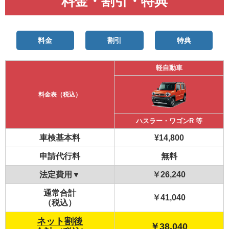
料金・割引・特典
料金
割引
特典
軽自動車
料金表（税込）
ハスラー・ワゴンR 等
車検基本料
¥14,800
申請代行料
無料
法定費用▼
￥26,240
通常合計
￥41,040
（税込）
ネット割後
￥38,040