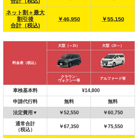
合計（税込)
ネット割＋最大
割引後
￥46,950
￥55,150
合計（税込)
大型（～2t）
大型（2t～）
料金表（税込）
クラウン･
アルファード等
ヴォクシー等
車検基本料
¥14,800
申請代行料
無料
無料
法定費用▼
￥52,550
￥60,750
通常合計
￥67,350
￥75,550
（税込）