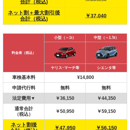
合計（税込)
ネット割＋最大割引後
￥37,040
合計（税込)
小型（～1t）
中型（～1.5t）
料金表（税込）
ヤリス･マーチ等
シエンタ等
車検基本料
¥14,800
申請代行料
無料
無料
法定費用▼
￥36,150
￥44,350
通常合計
￥50,950
￥59,150
（税込）
ネット割後
￥47,950
￥56,150