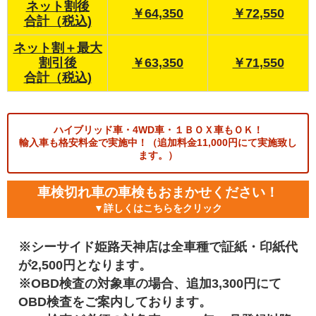
ネット割後
￥64,350
￥72,550
合計（税込)
ネット割＋最大
割引後
￥63,350
￥71,550
合計（税込)
ハイブリッド車・4WD車・１ＢＯＸ車もＯＫ！
輸入車も格安料金で実施中！（追加料金11,000円にて実施致し
ます。）
車検切れ車の車検もおまかせください！
▼詳しくはこちらをクリック
※シーサイド姫路天神店は全車種で証紙・印紙代
が2,500円となります。
※OBD検査の対象車の場合、追加3,300円にて
OBD検査をご案内しております。