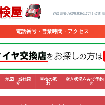
姫路 高砂の格安車検3.7万！姫路 
電話番号・営業時間・アクセス
地図・当社紹
車検の流
空き状況をみて予約
介
れ
せ