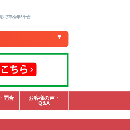
高砂で車検年5千台
▼
・問合
お客様の声・
Q&A