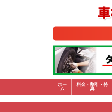
ホー
料金・割引・特
ム
典